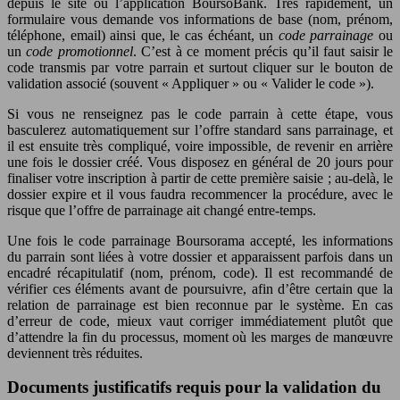
depuis le site ou l’application BoursoBank. Très rapidement, un
formulaire vous demande vos informations de base (nom, prénom,
téléphone, email) ainsi que, le cas échéant, un
code parrainage
ou
un
code promotionnel
. C’est à ce moment précis qu’il faut saisir le
code transmis par votre parrain et surtout cliquer sur le bouton de
validation associé (souvent « Appliquer » ou « Valider le code »).
Si vous ne renseignez pas le code parrain à cette étape, vous
basculerez automatiquement sur l’offre standard sans parrainage, et
il est ensuite très compliqué, voire impossible, de revenir en arrière
une fois le dossier créé. Vous disposez en général de 20 jours pour
finaliser votre inscription à partir de cette première saisie ; au-delà, le
dossier expire et il vous faudra recommencer la procédure, avec le
risque que l’offre de parrainage ait changé entre-temps.
Une fois le code parrainage Boursorama accepté, les informations
du parrain sont liées à votre dossier et apparaissent parfois dans un
encadré récapitulatif (nom, prénom, code). Il est recommandé de
vérifier ces éléments avant de poursuivre, afin d’être certain que la
relation de parrainage est bien reconnue par le système. En cas
d’erreur de code, mieux vaut corriger immédiatement plutôt que
d’attendre la fin du processus, moment où les marges de manœuvre
deviennent très réduites.
Documents justificatifs requis pour la validation du