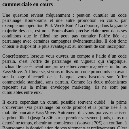
commerciale en cours
Une question revient fréquemment : peut-on cumuler un code
parrainage Boursorama et une autre promotion en cours, par
exemple une opération Pink Week-End ? La réponse, dans la grande
majorité des cas, est non. BoursoBank précise clairement dans ses
conditions que le filleul ne peut pas cumuler l’offre liée au
parrainage avec certaines campagnes événementielles. Il doit donc
choisir le dispositif le plus avantageux au moment de son inscription.
Concrètement, lorsque vous ouvrez un compte à l’aide d’un code
parrain, c’est l’offre de parrainage en vigueur qui s’applique,
incluant le cas échéant une prime de bienvenue majorée et un bonus
EasyMove. À l’inverse, si vous utilisez un code promo mis en avant
sur la page d’accueil de la banque, vous basculez sur l’offre
commerciale standard, sans parrain. Comme les deux mécanismes
reposent sur la même enveloppe marketing, ils ne sont pas
cumulables entre eux.
Il existe cependant un cumul possible souvent oublié : la prime
d’ouverture (via parrainage ou code promo) et la prime liée à la
mobilité bancaire EasyMove. Autrement dit, vous pouvez encaisser
la prime filleul (jusqu’à 80€ sur le premier versement) puis, dans un
deuxième temps, obtenir un complément (souvent 70€) en confiant à
Boursorama la domiciliation de vos virements et prélèvements. C’est