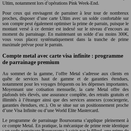
Ultim, notamment lors d’opérations Pink Week-End.
Pour ceux qui envisagent de parrainer à leur tour de nombreux
proches, disposer d’une carte Ultim avec un solde confortable sur
son compte peut également optimiser la prime de parrain, puisque le
montant versé à ce dernier est indexé sur le niveau d’encours au
moment du parrainage. En maintenant un solde d’au moins 300€,
vous vous placez systématiquement dans la tranche de prime
maximale prévue pour le parrain.
Compte metal avec carte visa infinite : programme
de parrainage premium
Au sommet de la gamme, l’offre Metal s’adresse aux clients en
quête de services haut de gamme et de garanties étendues,
notamment pour les voyages fréquents ou les dépenses importantes.
Moyennant une cotisation mensuelle, la carte Metal offre des
plafonds très élevés, une assurance complète, des retraits gratuits et
illimités à l’étranger ainsi que des services annexes (conciergerie,
garanties étendues, etc.). On se situe sur un positionnement proche
d’une Visa Infinite ou d’une World Elite Mastercard.
Le programme de parrainage Boursorama s’applique pleinement à
ce compte Metal. En pratique, la mécanique de prime reste identique
: un code parrainage Boursorama à saisir par le filleul, une prime de