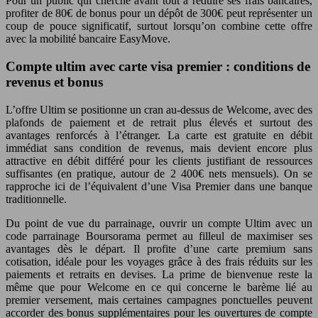
Pour un public qui cherche avant tout à réduire ses frais bancaires,
profiter de 80€ de bonus pour un dépôt de 300€ peut représenter un
coup de pouce significatif, surtout lorsqu’on combine cette offre
avec la mobilité bancaire EasyMove.
Compte ultim avec carte visa premier : conditions de
revenus et bonus
L’offre Ultim se positionne un cran au-dessus de Welcome, avec des
plafonds de paiement et de retrait plus élevés et surtout des
avantages renforcés à l’étranger. La carte est gratuite en débit
immédiat sans condition de revenus, mais devient encore plus
attractive en débit différé pour les clients justifiant de ressources
suffisantes (en pratique, autour de 2 400€ nets mensuels). On se
rapproche ici de l’équivalent d’une Visa Premier dans une banque
traditionnelle.
Du point de vue du parrainage, ouvrir un compte Ultim avec un
code parrainage Boursorama permet au filleul de maximiser ses
avantages dès le départ. Il profite d’une carte premium sans
cotisation, idéale pour les voyages grâce à des frais réduits sur les
paiements et retraits en devises. La prime de bienvenue reste la
même que pour Welcome en ce qui concerne le barème lié au
premier versement, mais certaines campagnes ponctuelles peuvent
accorder des bonus supplémentaires pour les ouvertures de compte