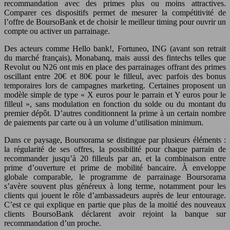
recommandation avec des primes plus ou moins attractives.
Comparer ces dispositifs permet de mesurer la compétitivité de
l’offre de BoursoBank et de choisir le meilleur timing pour ouvrir un
compte ou activer un parrainage.
Des acteurs comme Hello bank!, Fortuneo, ING (avant son retrait
du marché français), Monabanq, mais aussi des fintechs telles que
Revolut ou N26 ont mis en place des parrainages offrant des primes
oscillant entre 20€ et 80€ pour le filleul, avec parfois des bonus
temporaires lors de campagnes marketing. Certaines proposent un
modèle simple de type « X euros pour le parrain et Y euros pour le
filleul », sans modulation en fonction du solde ou du montant du
premier dépôt. D’autres conditionnent la prime à un certain nombre
de paiements par carte ou à un volume d’utilisation minimum.
Dans ce paysage, Boursorama se distingue par plusieurs éléments :
la régularité de ses offres, la possibilité pour chaque parrain de
recommander jusqu’à 20 filleuls par an, et la combinaison entre
prime d’ouverture et prime de mobilité bancaire. À enveloppe
globale comparable, le programme de parrainage Boursorama
s’avère souvent plus généreux à long terme, notamment pour les
clients qui jouent le rôle d’ambassadeurs auprès de leur entourage.
C’est ce qui explique en partie que plus de la moitié des nouveaux
clients BoursoBank déclarent avoir rejoint la banque sur
recommandation d’un proche.